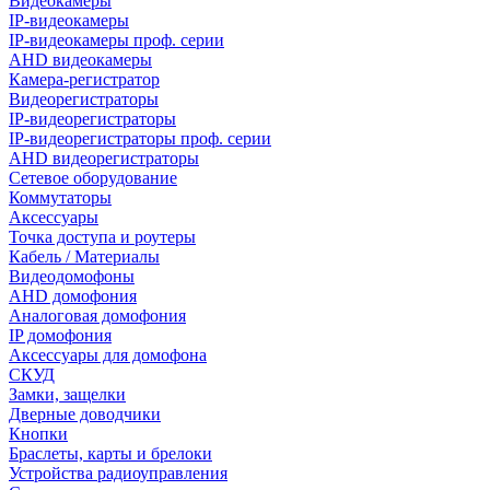
Видеокамеры
IP-видеокамеры
IP-видеокамеры проф. серии
AHD видеокамеры
Камера-регистратор
Видеорегистраторы
IP-видеорегистраторы
IP-видеорегистраторы проф. серии
AHD видеорегистраторы
Сетевое оборудование
Коммутаторы
Аксессуары
Точка доступа и роутеры
Кабель / Материалы
Видеодомофоны
AHD домофония
Аналоговая домофония
IP домофония
Аксессуары для домофона
СКУД
Замки, защелки
Дверные доводчики
Кнопки
Браслеты, карты и брелоки
Устройства радиоуправления