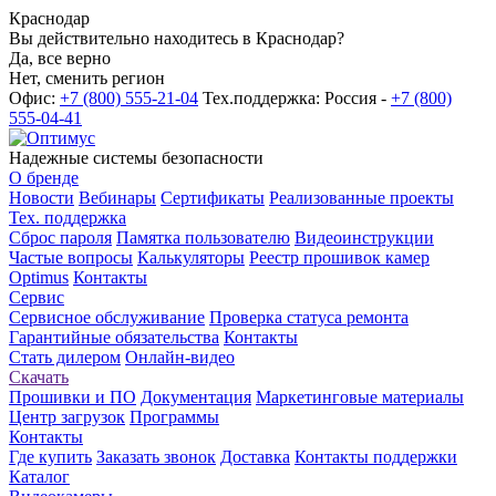
Краснодар
Вы действительно находитесь в Краснодар?
Да, все верно
Нет, сменить регион
Офис:
+7 (800) 555-21-04
Тех.поддержка: Россия -
+7 (800)
555-04-41
Надежные системы безопасности
О бренде
Новости
Вебинары
Сертификаты
Реализованные проекты
Тех. поддержка
Сброс пароля
Памятка пользователю
Видеоинструкции
Частые вопросы
Калькуляторы
Реестр прошивок камер
Optimus
Контакты
Сервис
Сервисное обслуживание
Проверка статуса ремонта
Гарантийные обязательства
Контакты
Стать дилером
Онлайн-видео
Скачать
Прошивки и ПО
Документация
Маркетинговые материалы
Центр загрузок
Программы
Контакты
Где купить
Заказать звонок
Доставка
Контакты поддержки
Каталог