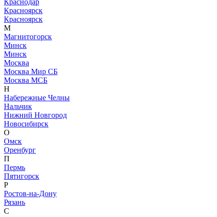
Краснодар
Красноярск
Красноярск
М
Магнитогорск
Минск
Минск
Москва
Москва Мир СБ
Москва МСБ
Н
Набережные Челны
Нальчик
Нижний Новгород
Новосибирск
О
Омск
Оренбург
П
Пермь
Пятигорск
Р
Ростов-на-Дону
Рязань
С