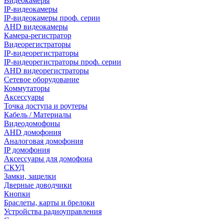
Видеокамеры
IP-видеокамеры
IP-видеокамеры проф. серии
AHD видеокамеры
Камера-регистратор
Видеорегистраторы
IP-видеорегистраторы
IP-видеорегистраторы проф. серии
AHD видеорегистраторы
Сетевое оборудование
Коммутаторы
Аксессуары
Точка доступа и роутеры
Кабель / Материалы
Видеодомофоны
AHD домофония
Аналоговая домофония
IP домофония
Аксессуары для домофона
СКУД
Замки, защелки
Дверные доводчики
Кнопки
Браслеты, карты и брелоки
Устройства радиоуправления