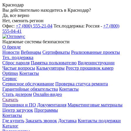
Краснодар
Вы действительно находитесь в Краснодар?
Да, все верно
Нет, сменить регион
Офис:
+7 (800) 555-21-04
Тех.поддержка: Россия -
+7 (800)
555-04-41
Надежные системы безопасности
О бренде
Новости
Вебинары
Сертификаты
Реализованные проекты
Тех. поддержка
Сброс пароля
Памятка пользователю
Видеоинструкции
Частые вопросы
Калькуляторы
Реестр прошивок камер
Optimus
Контакты
Сервис
Сервисное обслуживание
Проверка статуса ремонта
Гарантийные обязательства
Контакты
Стать дилером
Онлайн-видео
Скачать
Прошивки и ПО
Документация
Маркетинговые материалы
Центр загрузок
Программы
Контакты
Где купить
Заказать звонок
Доставка
Контакты поддержки
Каталог