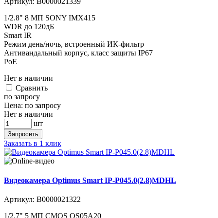
Артикул:
В0000021339
1/2.8" 8 МП SONY IMX415
WDR до 120дБ
Smart IR
Режим день/ночь, встроенный ИК-фильтр
Антивандальный корпус, класс защиты IР67
PoE
Нет в наличии
Cравнить
по запросу
Цена:
по запросу
Нет в наличии
шт
Запросить
Заказать в 1 клик
Видеокамера Optimus Smart IP-P045.0(2.8)MDHL
Артикул:
В0000021322
1/2.7" 5 МП CMOS OS05A20