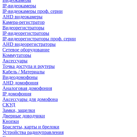
Видеокамеры
IP-видеокамеры
IP-видеокамеры проф. серии
AHD видеокамеры
Камера-регистратор
Видеорегистраторы
IP-видеорегистраторы
IP-видеорегистраторы проф. серии
AHD видеорегистраторы
Сетевое оборудование
Коммутаторы
Аксессуары
Точка доступа и роутеры
Кабель / Материалы
Видеодомофоны
AHD домофония
Аналоговая домофония
IP домофония
Аксессуары для домофона
СКУД
Замки, защелки
Дверные доводчики
Кнопки
Браслеты, карты и брелоки
Устройства радиоуправления