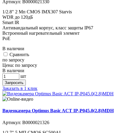
Артикул:
В0000021330
1/2.8" 2 Мп CMOS IMX307 Starvis
WDR до 120дБ
Smart IR
Антивандальный корпус, класс защиты IР67
Встроенный нагревательный элемент
PoE
В наличии
Cравнить
по запросу
Цена:
по запросу
В наличии
шт
Запросить
Заказать в 1 клик
Видеокамера Optimus Basic ACT IP-P045.0(2.8)MDH
Артикул:
В0000021326
1/2.7" 5 МП CMOS SC500AI