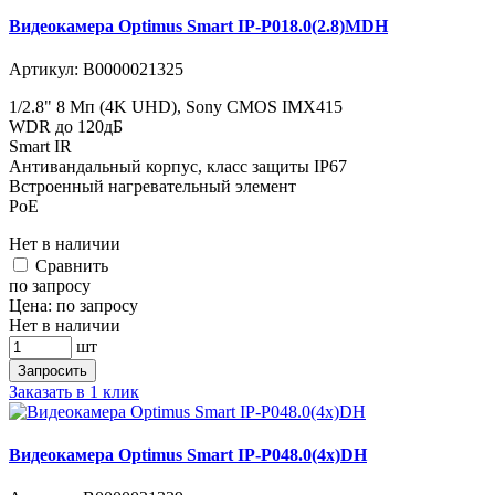
Видеокамера Optimus Smart IP-P018.0(2.8)MDH
Артикул:
В0000021325
1/2.8" 8 Мп (4K UHD), Sony CMOS IMX415
WDR до 120дБ
Smart IR
Антивандальный корпус, класс защиты IР67
Встроенный нагревательный элемент
PoE
Нет в наличии
Cравнить
по запросу
Цена:
по запросу
Нет в наличии
шт
Запросить
Заказать в 1 клик
Видеокамера Optimus Smart IP-P048.0(4x)DH