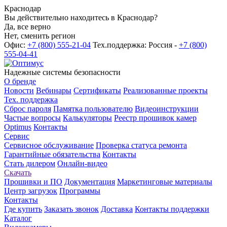
Краснодар
Вы действительно находитесь в Краснодар?
Да, все верно
Нет, сменить регион
Офис:
+7 (800) 555-21-04
Тех.поддержка: Россия -
+7 (800)
555-04-41
Надежные системы безопасности
О бренде
Новости
Вебинары
Сертификаты
Реализованные проекты
Тех. поддержка
Сброс пароля
Памятка пользователю
Видеоинструкции
Частые вопросы
Калькуляторы
Реестр прошивок камер
Optimus
Контакты
Сервис
Сервисное обслуживание
Проверка статуса ремонта
Гарантийные обязательства
Контакты
Стать дилером
Онлайн-видео
Скачать
Прошивки и ПО
Документация
Маркетинговые материалы
Центр загрузок
Программы
Контакты
Где купить
Заказать звонок
Доставка
Контакты поддержки
Каталог