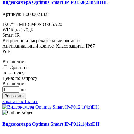
Видеокамера Optimus Smart IP-P015.0(2.8)MDHL
Артикул:
В0000021324
1/2.7" 5 МП CMOS OS05A20
WDR до 120дБ
Smart-IR
Встроенный нагревательный элемент
Антивандальный корпус, Класс защиты IР67
PoE
В наличии
Cравнить
по запросу
Цена:
по запросу
В наличии
шт
Запросить
Заказать в 1 клик
Видеокамера Optimus Smart IP-P012.1(4x)DH