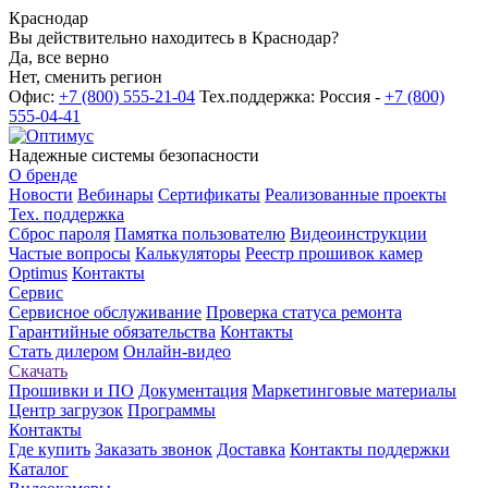
Краснодар
Вы действительно находитесь в Краснодар?
Да, все верно
Нет, сменить регион
Офис:
+7 (800) 555-21-04
Тех.поддержка: Россия -
+7 (800)
555-04-41
Надежные системы безопасности
О бренде
Новости
Вебинары
Сертификаты
Реализованные проекты
Тех. поддержка
Сброс пароля
Памятка пользователю
Видеоинструкции
Частые вопросы
Калькуляторы
Реестр прошивок камер
Optimus
Контакты
Сервис
Сервисное обслуживание
Проверка статуса ремонта
Гарантийные обязательства
Контакты
Стать дилером
Онлайн-видео
Скачать
Прошивки и ПО
Документация
Маркетинговые материалы
Центр загрузок
Программы
Контакты
Где купить
Заказать звонок
Доставка
Контакты поддержки
Каталог