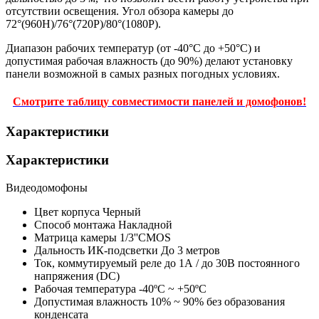
отсутствии освещения. Угол обзора камеры до
72°(960H)/76°(720P)/80°(1080P).
Диапазон рабочих температур (от -40°С до +50°С) и
допустимая рабочая влажность (до 90%) делают установку
панели возможной в самых разных погодных условиях.
Смотрите таблицу совместимости панелей и домофонов!
Характеристики
Характеристики
Видеодомофоны
Цвет корпуса
Черный
Способ монтажа
Накладной
Матрица камеры
1/3''CMOS
Дальность ИК-подсветки
До 3 метров
Ток, коммутируемый реле
до 1А / до 30В постоянного
напряжения (DC)
Рабочая температура
-40ºС ~ +50ºС
Допустимая влажность
10% ~ 90% без образования
конденсата