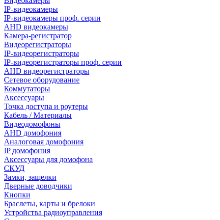
Видеокамеры
IP-видеокамеры
IP-видеокамеры проф. серии
AHD видеокамеры
Камера-регистратор
Видеорегистраторы
IP-видеорегистраторы
IP-видеорегистраторы проф. серии
AHD видеорегистраторы
Сетевое оборудование
Коммутаторы
Аксессуары
Точка доступа и роутеры
Кабель / Материалы
Видеодомофоны
AHD домофония
Аналоговая домофония
IP домофония
Аксессуары для домофона
СКУД
Замки, защелки
Дверные доводчики
Кнопки
Браслеты, карты и брелоки
Устройства радиоуправления