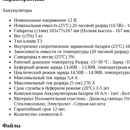
Аккумуляторы
Номинальное напряжение
12 B
Номинальная емкость (25°С)
20 часовой разряд (10.5В) - 1
Габариты (±1мм)
183x77x167 мм (Полная высота - 167 мм
Вес (±5%)
5 кг
Тип клемм
T3
Внутреннее сопротивление заряженной батареи (25°С)
1
Зависимость емкости от температуры (20 часовой разряд)
Саморазряд в месяц (25°С)
3%
Рабочий диапазон температур
Разряд -15~50 °С ; Заряд -
Буферный режим заряда
13.60В – 13.80В, температурная 
Циклический режим заряда
14.50В – 14.90В, температур
Максимальный ток заряда
5,4 A
Максимальный ток разряда (5 сек)
270 A
Срок службы в буферном режиме (20°С)
3-5 лет
Комплектация
Аккумуляторная батарея 18 А/ч - 1шт ; Болт
Материал
Положительная пластина - Диоксид свинца; От
Стекловолокно; Электролит - Серная кислота
Гарантийный срок
12 мес.
Количество элементов
6
Файлы