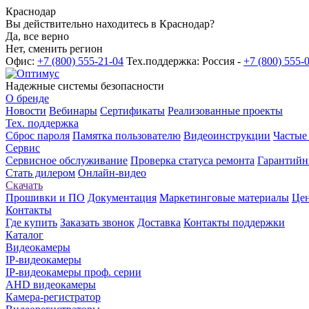
Краснодар
Вы действительно находитесь в Краснодар?
Да, все верно
Нет, сменить регион
Офис:
+7 (800) 555-21-04
Тех.поддержка: Россия -
+7 (800) 555-
Надежные системы безопасности
О бренде
Новости
Вебинары
Сертификаты
Реализованные проекты
Тех. поддержка
Сброс пароля
Памятка пользователю
Видеоинструкции
Частые
Сервис
Сервисное обслуживание
Проверка статуса ремонта
Гарантийн
Стать дилером
Онлайн-видео
Скачать
Прошивки и ПО
Документация
Маркетинговые материалы
Цен
Контакты
Где купить
Заказать звонок
Доставка
Контакты поддержки
Каталог
Видеокамеры
IP-видеокамеры
IP-видеокамеры проф. серии
AHD видеокамеры
Камера-регистратор