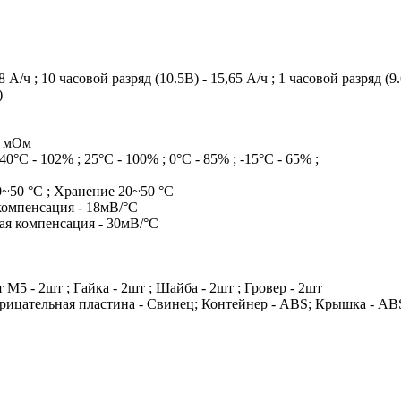
8 А/ч ; 10 часовой разряд (10.5В) - 15,65 А/ч ; 1 часовой разряд (9.
)
8 мОм
40°С - 102% ; 25°С - 100% ; 0°С - 85% ; -15°С - 65% ;
10~50 °С ; Хранение 20~50 °С
компенсация - 18мВ/°С
ная компенсация - 30мВ/°С
 М5 - 2шт ; Гайка - 2шт ; Шайба - 2шт ; Гровер - 2шт
рицательная пластина - Свинец; Контейнер - ABS; Крышка - ABS