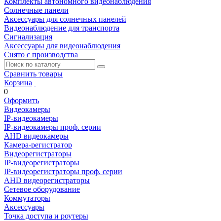
Комплекты автономного видеонаблюдения
Солнечные панели
Аксессуары для солнечных панелей
Видеонаблюдение для транспорта
Сигнализация
Аксессуары для видеонаблюдения
Снято с производства
Сравнить товары
Корзина
0
Оформить
Видеокамеры
IP-видеокамеры
IP-видеокамеры проф. серии
AHD видеокамеры
Камера-регистратор
Видеорегистраторы
IP-видеорегистраторы
IP-видеорегистраторы проф. серии
AHD видеорегистраторы
Сетевое оборудование
Коммутаторы
Аксессуары
Точка доступа и роутеры