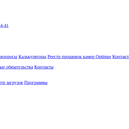
04-41
 вопросы
Калькуляторы
Реестр прошивок камер Optimus
Контак
ые обязательства
Контакты
тр загрузок
Программы