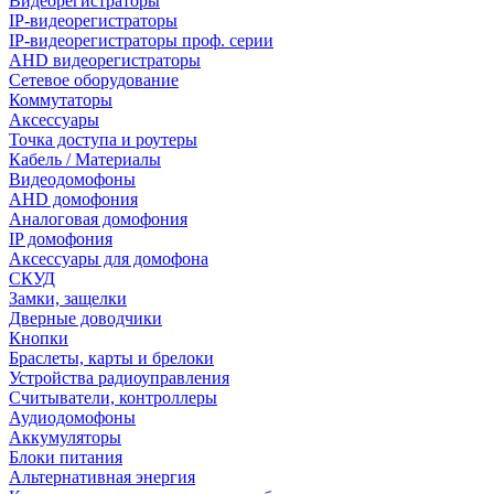
Видеорегистраторы
IP-видеорегистраторы
IP-видеорегистраторы проф. серии
AHD видеорегистраторы
Сетевое оборудование
Коммутаторы
Аксессуары
Точка доступа и роутеры
Кабель / Материалы
Видеодомофоны
AHD домофония
Аналоговая домофония
IP домофония
Аксессуары для домофона
СКУД
Замки, защелки
Дверные доводчики
Кнопки
Браслеты, карты и брелоки
Устройства радиоуправления
Считыватели, контроллеры
Аудиодомофоны
Аккумуляторы
Блоки питания
Альтернативная энергия