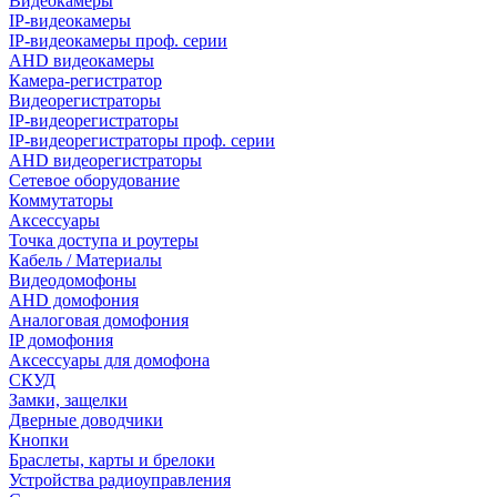
Видеокамеры
IP-видеокамеры
IP-видеокамеры проф. серии
AHD видеокамеры
Камера-регистратор
Видеорегистраторы
IP-видеорегистраторы
IP-видеорегистраторы проф. серии
AHD видеорегистраторы
Сетевое оборудование
Коммутаторы
Аксессуары
Точка доступа и роутеры
Кабель / Материалы
Видеодомофоны
AHD домофония
Аналоговая домофония
IP домофония
Аксессуары для домофона
СКУД
Замки, защелки
Дверные доводчики
Кнопки
Браслеты, карты и брелоки
Устройства радиоуправления