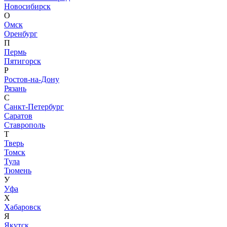
Новосибирск
О
Омск
Оренбург
П
Пермь
Пятигорск
Р
Ростов-на-Дону
Рязань
С
Санкт-Петербург
Саратов
Ставрополь
Т
Тверь
Томск
Тула
Тюмень
У
Уфа
Х
Хабаровск
Я
Якутск