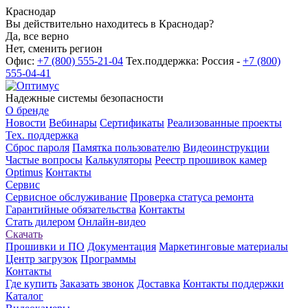
Краснодар
Вы действительно находитесь в Краснодар?
Да, все верно
Нет, сменить регион
Офис:
+7 (800) 555-21-04
Тех.поддержка: Россия -
+7 (800)
555-04-41
Надежные системы безопасности
О бренде
Новости
Вебинары
Сертификаты
Реализованные проекты
Тех. поддержка
Сброс пароля
Памятка пользователю
Видеоинструкции
Частые вопросы
Калькуляторы
Реестр прошивок камер
Optimus
Контакты
Сервис
Сервисное обслуживание
Проверка статуса ремонта
Гарантийные обязательства
Контакты
Стать дилером
Онлайн-видео
Скачать
Прошивки и ПО
Документация
Маркетинговые материалы
Центр загрузок
Программы
Контакты
Где купить
Заказать звонок
Доставка
Контакты поддержки
Каталог