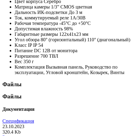
Цвет корпуса
Серебро
Матрица камеры
1/3” CMOS цветная
Дальность ИК-подсветки
До 3 м
Ток, коммутируемый реле
1А/30В
Рабочая температура
-45°С до +50°С
Допустимая влажность
98%
Габаритные размеры
122х41х23 мм
Угол обзора
80° (горизонтальный) 110° (диагональный)
Класс IP
IP 54
Питание
DC 12В от монитора
Разрешение
700 ТВЛ
Вес
350 г
Комплектация
Вызывная панель, Руководство по
эксплуатации, Угловой кронштейн, Козырек, Винты
Файлы
Файлы
Документация
Спецификация
23.10.2023
320.4 Kb