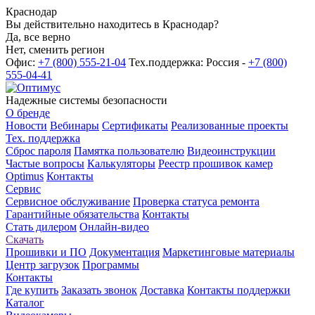
Краснодар
Вы действительно находитесь в Краснодар?
Да, все верно
Нет, сменить регион
Офис:
+7 (800) 555-21-04
Тех.поддержка: Россия -
+7 (800)
555-04-41
Надежные системы безопасности
О бренде
Новости
Вебинары
Сертификаты
Реализованные проекты
Тех. поддержка
Сброс пароля
Памятка пользователю
Видеоинструкции
Частые вопросы
Калькуляторы
Реестр прошивок камер
Optimus
Контакты
Сервис
Сервисное обслуживание
Проверка статуса ремонта
Гарантийные обязательства
Контакты
Стать дилером
Онлайн-видео
Скачать
Прошивки и ПО
Документация
Маркетинговые материалы
Центр загрузок
Программы
Контакты
Где купить
Заказать звонок
Доставка
Контакты поддержки
Каталог