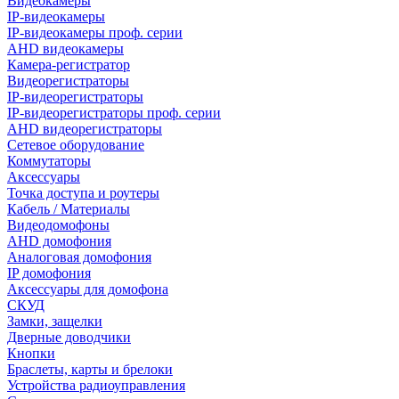
Видеокамеры
IP-видеокамеры
IP-видеокамеры проф. серии
AHD видеокамеры
Камера-регистратор
Видеорегистраторы
IP-видеорегистраторы
IP-видеорегистраторы проф. серии
AHD видеорегистраторы
Сетевое оборудование
Коммутаторы
Аксессуары
Точка доступа и роутеры
Кабель / Материалы
Видеодомофоны
AHD домофония
Аналоговая домофония
IP домофония
Аксессуары для домофона
СКУД
Замки, защелки
Дверные доводчики
Кнопки
Браслеты, карты и брелоки
Устройства радиоуправления