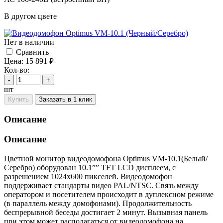
В другом цвете
Нет в наличии
Cравнить
Цена:
15 891
руб.
Кол-во:
-
+
шт
Купить
Заказать в 1 клик
Описание
Описание
Цветной монитор видеодомофона Optimus VM-10.1(Белый/
Серебро) оборудован 10.1”” TFT LCD дисплеем, с
разрешением 1024x600 пикселей. Видеодомофон
поддерживает стандарты видео PAL/NTSC. Связь между
оператором и посетителем происходит в дуплексном режиме
(в параллель между домофонами). Продолжительность
беспрерывной беседы достигает 2 минут. Вызывная панель
при этом может располагаться от видеодомофона на