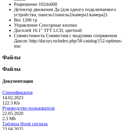
Разрешение
1024x600
Детектор движения
Да (для одного подключаемого
устройства, панель1/панель2/камера1/камера2)
Вес
1206 гр
Управление
Сенсорные кнопки
Дисплей
10.1” TFT LCD, цветной
Совместимость
Совместим с модулями сопряжения
Даксис http://dacsys.ru/index.php/58-catalog/152-optimus-
msc
Файлы
Файлы
Документация
Спецификация
14.02.2023
122.3 Kb
Руководство пользователя
22.05.2020
2.3 Mb
Таблица Hook сигнала
23.04.2025