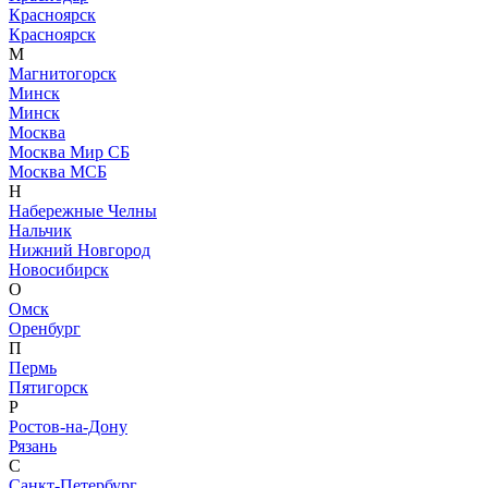
Красноярск
Красноярск
М
Магнитогорск
Минск
Минск
Москва
Москва Мир СБ
Москва МСБ
Н
Набережные Челны
Нальчик
Нижний Новгород
Новосибирск
О
Омск
Оренбург
П
Пермь
Пятигорск
Р
Ростов-на-Дону
Рязань
С
Санкт-Петербург