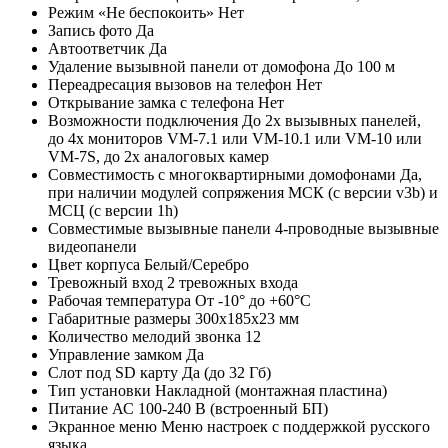
Режим «Не беспокоить»
Нет
Запись фото
Да
Автоответчик
Да
Удаление вызывной панели от домофона
До 100 м
Переадресация вызовов на телефон
Нет
Открывание замка с телефона
Нет
Возможности подключения
До 2х вызывных панелей,
до 4х мониторов VM-7.1 или VM-10.1 или VM-10 или
VM-7S, до 2х аналоговых камер
Совместимость с многоквартирными домофонами
Да,
при наличии модулей сопряжения МСК (с версии v3b) и
МСЦ (с версии 1h)
Совместимые вызывные панели
4-проводные вызывные
видеопанели
Цвет корпуса
Белый/Серебро
Тревожный вход
2 тревожных входа
Рабочая температура
От -10° до +60°С
Габаритные размеры
300х185х23 мм
Количество мелодий звонка
12
Управление замком
Да
Слот под SD карту
Да (до 32 Гб)
Тип установки
Накладной (монтажная пластина)
Питание
АС 100-240 В (встроенный БП)
Экранное меню
Меню настроек с поддержкой русского
языка