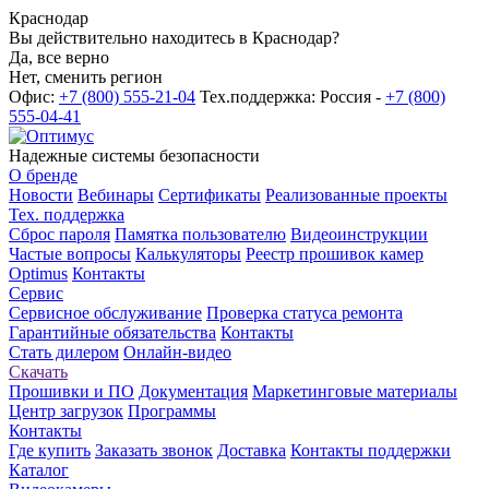
Краснодар
Вы действительно находитесь в Краснодар?
Да, все верно
Нет, сменить регион
Офис:
+7 (800) 555-21-04
Тех.поддержка: Россия -
+7 (800)
555-04-41
Надежные системы безопасности
О бренде
Новости
Вебинары
Сертификаты
Реализованные проекты
Тех. поддержка
Сброс пароля
Памятка пользователю
Видеоинструкции
Частые вопросы
Калькуляторы
Реестр прошивок камер
Optimus
Контакты
Сервис
Сервисное обслуживание
Проверка статуса ремонта
Гарантийные обязательства
Контакты
Стать дилером
Онлайн-видео
Скачать
Прошивки и ПО
Документация
Маркетинговые материалы
Центр загрузок
Программы
Контакты
Где купить
Заказать звонок
Доставка
Контакты поддержки
Каталог