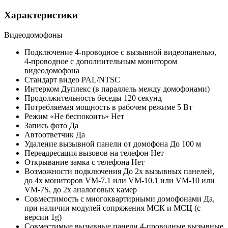
Характеристики
Видеодомофоны
Подключение
4-проводное с вызывной видеопанелью,
4-проводное с дополнительным монитором
видеодомофона
Стандарт видео
PAL/NTSC
Интерком
Дуплекс (в параллель между домофонами)
Продолжительность беседы
120 секунд
Потребляемая мощность в рабочем режиме
5 Вт
Режим «Не беспокоить»
Нет
Запись фото
Да
Автоответчик
Да
Удаление вызывной панели от домофона
До 100 м
Переадресация вызовов на телефон
Нет
Открывание замка с телефона
Нет
Возможности подключения
До 2х вызывных панелей,
до 4х мониторов VM-7.1 или VM-10.1 или VM-10 или
VM-7S, до 2х аналоговых камер
Совместимость с многоквартирными домофонами
Да,
при наличии модулей сопряжения МСК и МСЦ (с
версии 1g)
Совместимые вызывные панели
4-проводные вызывные