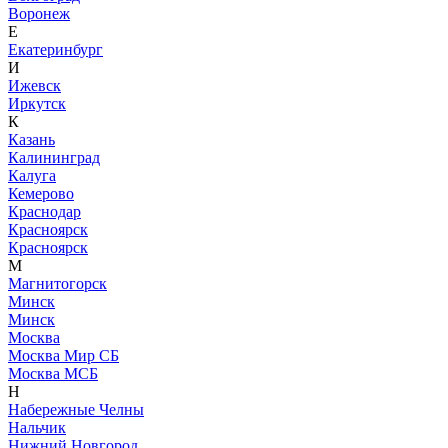
Воронеж
Е
Екатеринбург
И
Ижевск
Иркутск
К
Казань
Калининград
Калуга
Кемерово
Краснодар
Красноярск
Красноярск
М
Магнитогорск
Минск
Минск
Москва
Москва Мир СБ
Москва МСБ
Н
Набережные Челны
Нальчик
Нижний Новгород