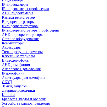
Видеокамеры
IP-видеокамеры
IP-видеокамеры проф. серии
AHD видеокамеры
Камера-регистратор
Видеорегистраторы
IP-видеорегистраторы
IP-видеорегистраторы проф. серии
AHD видеорегистраторы
Сетевое оборудование
Коммутаторы
Аксессуары
Точка доступа и роутеры
Кабель / Материалы
Видеодомофоны
AHD домофония
Аналоговая домофония
IP домофония
Аксессуары для домофона
СКУД
Замки, защелки
Дверные доводчики
Кнопки
Браслеты, карты и брелоки
Устройства радиоуправления