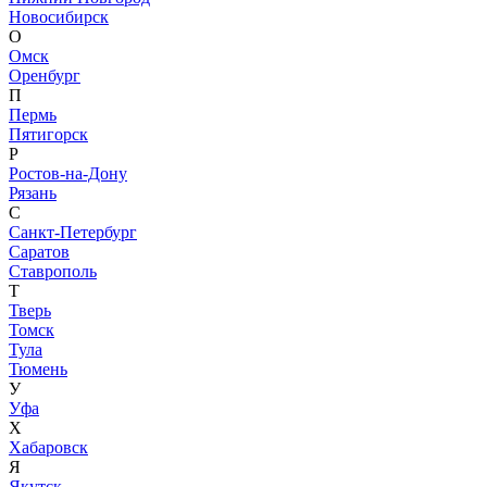
Новосибирск
О
Омск
Оренбург
П
Пермь
Пятигорск
Р
Ростов-на-Дону
Рязань
С
Санкт-Петербург
Саратов
Ставрополь
Т
Тверь
Томск
Тула
Тюмень
У
Уфа
Х
Хабаровск
Я
Якутск