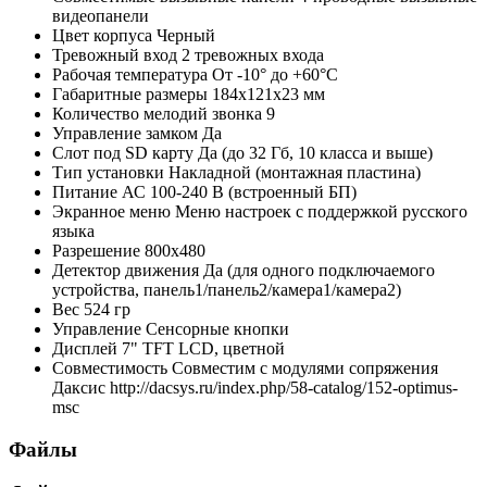
видеопанели
Цвет корпуса
Черный
Тревожный вход
2 тревожных входа
Рабочая температура
От -10° до +60°С
Габаритные размеры
184х121х23 мм
Количество мелодий звонка
9
Управление замком
Да
Слот под SD карту
Да (до 32 Гб, 10 класса и выше)
Тип установки
Накладной (монтажная пластина)
Питание
АС 100-240 В (встроенный БП)
Экранное меню
Меню настроек с поддержкой русского
языка
Разрешение
800х480
Детектор движения
Да (для одного подключаемого
устройства, панель1/панель2/камера1/камера2)
Вес
524 гр
Управление
Сенсорные кнопки
Дисплей
7" TFT LCD, цветной
Совместимость
Совместим с модулями сопряжения
Даксис http://dacsys.ru/index.php/58-catalog/152-optimus-
msc
Файлы