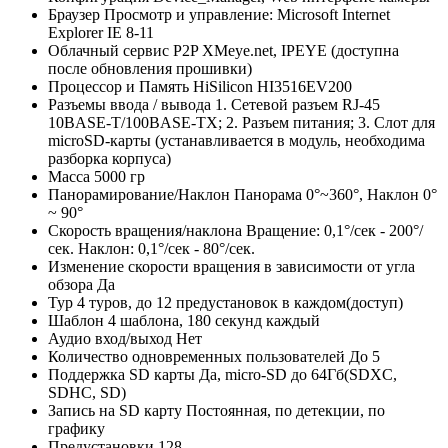
Браузер
Просмотр и управление: Microsoft Internet
Explorer IE 8-11
Облачный сервис P2P
XMeye.net, IPEYE (доступна
после обновления прошивки)
Процессор и Память
HiSilicon HI3516EV200
Разъемы ввода / вывода
1. Сетевой разъем RJ-45
10BASE-T/100BASE-TX; 2. Разъем питания; 3. Слот для
microSD-карты (устанавливается в модуль, необходима
разборка корпуса)
Масса
5000 гр
Панорамирование/Наклон
Панорама 0°~360°, Наклон 0°
~ 90°
Скорость вращения/наклона
Вращение: 0,1°/сек - 200°/
сек. Наклон: 0,1°/сек - 80°/сек.
Изменение скорости вращения в зависимости от угла
обзора
Да
Тур
4 туров, до 12 предустановок в каждом(доступ)
Шаблон
4 шаблона, 180 секунд каждый
Аудио вход/выход
Нет
Количество одновременных пользователей
До 5
Поддержка SD карты
Да, micro-SD до 64Гб(SDXC,
SDHC, SD)
Запись на SD карту
Постоянная, по детекции, по
графику
Предустановки
128