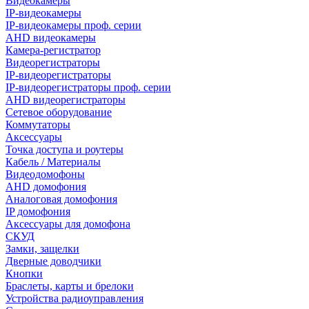
Видеокамеры
IP-видеокамеры
IP-видеокамеры проф. серии
AHD видеокамеры
Камера-регистратор
Видеорегистраторы
IP-видеорегистраторы
IP-видеорегистраторы проф. серии
AHD видеорегистраторы
Сетевое оборудование
Коммутаторы
Аксессуары
Точка доступа и роутеры
Кабель / Материалы
Видеодомофоны
AHD домофония
Аналоговая домофония
IP домофония
Аксессуары для домофона
СКУД
Замки, защелки
Дверные доводчики
Кнопки
Браслеты, карты и брелоки
Устройства радиоуправления