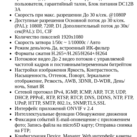
пользователя, гарантийный талон, Блок питания DC12В
3А
Скорость при макс. разрешении
До 30 к/сек. @1080P
Доступные разрешения
Основной поток до 30 к/сек.
(PAL): 1080P, 720P, D1 Дополнительный поток до 30к/
сек(PAL): D1, CIF
Количество пикселей
1920x1080
Скорость затвора
1/50с ~ 1/10000с / Авто
Режим день/ночь
Да, встроенный ИК-фильтр
Форматы сжатия
H.265+/H.265/H264+/H264
Потоковое видео
До 2 видео потоков с управляемой
частотой кадров и постоянным/переменным битрейтом
Настройки изображения
Яркость, Контрастность,
Насыщенность, Оттенок, Поворт, Зеркальное
отображение, Резкость, AWB, 3DNR, D-WDR, День/
ночь, Smart IR
Сетевой протокол
IPv4, IGMP, ICMP, ARP, TCP, UDP,
DHCP, PPPoE, RTP, RTSP, RTCP, DNS, DDNS, NTP, FTP,
UPnP, HTTP, SMTP, 802.1x, SNMP,TLS,SSL
Интерфейс приложений
ONVIF v 2.4
Интеллектуальные функции
Обнаружение движения
Фиксация событий
E-mail-оповещение с приложением
фото; Запись файла на microSD карту; Отправка снимка
на FTP;
Конфигурация
Device_Manager, Web интерфейс камеры