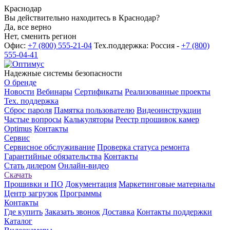
Краснодар
Вы действительно находитесь в Краснодар?
Да, все верно
Нет, сменить регион
Офис:
+7 (800) 555-21-04
Тех.поддержка: Россия -
+7 (800)
555-04-41
Надежные системы безопасности
О бренде
Новости
Вебинары
Сертификаты
Реализованные проекты
Тех. поддержка
Сброс пароля
Памятка пользователю
Видеоинструкции
Частые вопросы
Калькуляторы
Реестр прошивок камер
Optimus
Контакты
Сервис
Сервисное обслуживание
Проверка статуса ремонта
Гарантийные обязательства
Контакты
Стать дилером
Онлайн-видео
Скачать
Прошивки и ПО
Документация
Маркетинговые материалы
Центр загрузок
Программы
Контакты
Где купить
Заказать звонок
Доставка
Контакты поддержки
Каталог