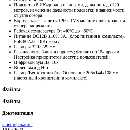
Подсветка
8 ИК-диодов с линзами, дальность до 120
метров, изменение дальности подсветки в зависимости
от угла обзора
Корпус, класс защиты
IP66, TVS молниезащита; защита
от перенапряжения
Рабочая температура
От -40ºC до +60ºC
Питание
DC12В ±10% 3А. (блок питания в комплекте),
PoE 802.3at 18Вт макс.
Размеры
350×229 мм
Безопасность
Защита паролем; Фильтр по IP-адресам;
Настройка приоритетов доступа пользователей;
Цифровой зум
Да, 16х
Видео выход
Нет
Размер/Вес кронштейна
Основание 205х144х108 мм
(настенный кронштейн в комплекте)
Файлы
Файлы
Документация
Спецификация
16.05.2023