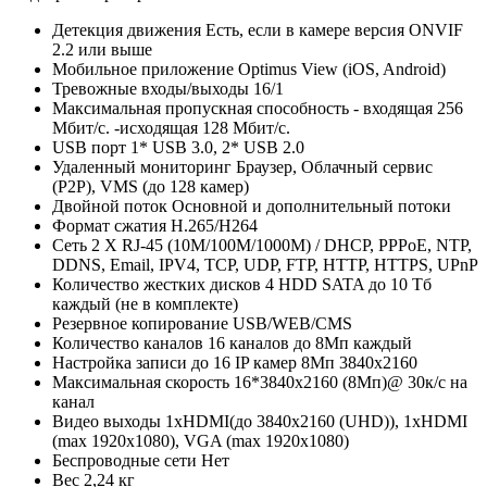
Детекция движения
Есть, если в камере версия ONVIF
2.2 или выше
Мобильное приложение
Optimus View (iOS, Android)
Тревожные входы/выходы
16/1
Максимальная пропускная способность
- входящая 256
Мбит/с. -исходящая 128 Мбит/с.
USB порт
1* USB 3.0, 2* USB 2.0
Удаленный мониторинг
Браузер, Облачный сервис
(P2P), VMS (до 128 камер)
Двойной поток
Основной и дополнительный потоки
Формат сжатия
H.265/H264
Сеть
2 Х RJ-45 (10M/100М/1000M) / DHCP, PPPoE, NTP,
DDNS, Email, IPV4, TCP, UDP, FTP, HTTP, HTTPS, UPnP
Количество жестких дисков
4 HDD SATA до 10 Тб
каждый (не в комплекте)
Резервное копирование
USB/WEB/CMS
Количество каналов
16 каналов до 8Мп каждый
Настройка записи
до 16 IP камер 8Мп 3840х2160
Максимальная скорость
16*3840x2160 (8Мп)@ 30к/с на
канал
Видео выходы
1xHDMI(до 3840х2160 (UHD)), 1xHDMI
(max 1920х1080), VGA (max 1920х1080)
Беспроводные сети
Нет
Вес
2,24 кг