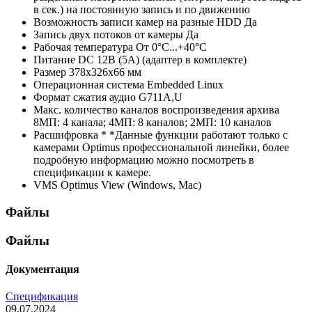
в сек.) на постоянную запись и по движению
Возможность записи камер на разные HDD
Да
Запись двух потоков от камеры
Да
Рабочая температура
От 0°С...+40°С
Питание
DC 12В (5А) (адаптер в комплекте)
Размер
378х326х66 мм
Операционная система
Embedded Linux
Формат сжатия аудио
G711A,U
Макс. количество каналов воспроизведения архива
8МП: 4 канала; 4МП: 8 каналов; 2МП: 10 каналов
Расшифровка *
*Данные функции работают только с
камерами Optimus профессиональной линейки, более
подробную информацию можно посмотреть в
спецификации к камере.
VMS
Optimus View (Windows, Mac)
Файлы
Файлы
Документация
Спецификация
09.07.2024