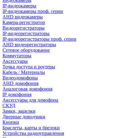
Видеокамеры
IP-видеокамеры
IP-видеокамеры проф. серии
AHD видеокамеры
Камера-регистратор
Видеорегистраторы
IP-видеорегистраторы
IP-видеорегистраторы проф. серии
AHD видеорегистраторы
Сетевое оборудование
Коммутаторы
Аксессуары
Точка доступа и роутеры
Кабель / Материалы
Видеодомофоны
AHD домофония
Аналоговая домофония
IP домофония
Аксессуары для домофона
СКУД
Замки, защелки
Дверные доводчики
Кнопки
Браслеты, карты и брелоки
Устройства радиоуправления