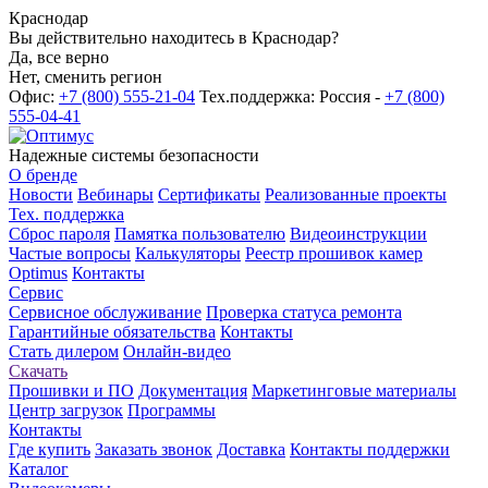
Краснодар
Вы действительно находитесь в Краснодар?
Да, все верно
Нет, сменить регион
Офис:
+7 (800) 555-21-04
Тех.поддержка: Россия -
+7 (800)
555-04-41
Надежные системы безопасности
О бренде
Новости
Вебинары
Сертификаты
Реализованные проекты
Тех. поддержка
Сброс пароля
Памятка пользователю
Видеоинструкции
Частые вопросы
Калькуляторы
Реестр прошивок камер
Optimus
Контакты
Сервис
Сервисное обслуживание
Проверка статуса ремонта
Гарантийные обязательства
Контакты
Стать дилером
Онлайн-видео
Скачать
Прошивки и ПО
Документация
Маркетинговые материалы
Центр загрузок
Программы
Контакты
Где купить
Заказать звонок
Доставка
Контакты поддержки
Каталог