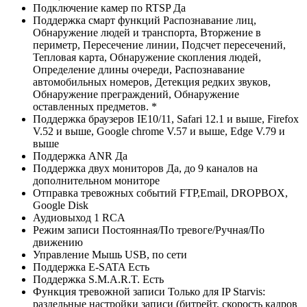
Подключение камер по RTSP
Да
Поддержка смарт функций
Распознавание лиц,
Обнаружение людей и транспорта, Вторжение в
периметр, Пересечение линии, Подсчет пересечений,
Тепловая карта, Обнаружение скопления людей,
Определение длины очереди, Распознавание
автомобильных номеров, Детекция редких звуков,
Обнаружение преграждений, Обнаружение
оставленных предметов. *
Поддержка браузеров
IE10/11, Safari 12.1 и выше, Firefox
V.52 и выше, Google chrome V.57 и выше, Edge V.79 и
выше
Поддержка ANR
Да
Поддержка двух мониторов
Да, до 9 каналов на
дополнительном мониторе
Отправка тревожных событий
FTP,Email, DROPBOX,
Google Disk
Аудиовыход
1 RCA
Режим записи
Постоянная/По тревоге/Ручная/По
движению
Управление
Мышь USB, по сети
Поддержка E-SATA
Есть
Поддержка S.M.A.R.T.
Есть
Функция тревожной записи
Только для IP Starvis:
раздельные настройки записи (битрейт, скорость кадров