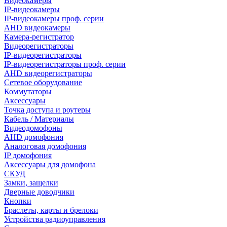
Видеокамеры
IP-видеокамеры
IP-видеокамеры проф. серии
AHD видеокамеры
Камера-регистратор
Видеорегистраторы
IP-видеорегистраторы
IP-видеорегистраторы проф. серии
AHD видеорегистраторы
Сетевое оборудование
Коммутаторы
Аксессуары
Точка доступа и роутеры
Кабель / Материалы
Видеодомофоны
AHD домофония
Аналоговая домофония
IP домофония
Аксессуары для домофона
СКУД
Замки, защелки
Дверные доводчики
Кнопки
Браслеты, карты и брелоки
Устройства радиоуправления