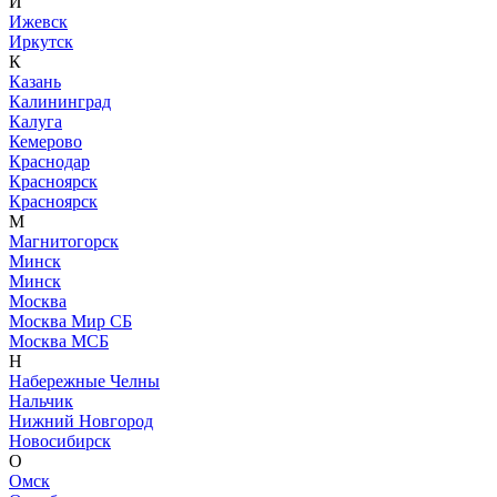
И
Ижевск
Иркутск
К
Казань
Калининград
Калуга
Кемерово
Краснодар
Красноярск
Красноярск
М
Магнитогорск
Минск
Минск
Москва
Москва Мир СБ
Москва МСБ
Н
Набережные Челны
Нальчик
Нижний Новгород
Новосибирск
О
Омск