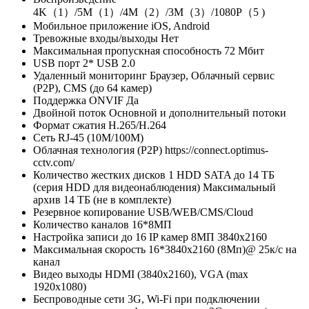
4K（1）/5M（1）/4M（2）/3M（3）/1080P（5 )
Мобильное приложение
iOS, Android
Тревожные входы/выходы
Нет
Максимальная пропускная способность
72 Мбит
USB порт
2* USB 2.0
Удаленный мониторинг
Браузер, Облачный сервис
(P2P), CMS (до 64 камер)
Поддержка ONVIF
Да
Двойной поток
Основной и дополнительный потоки
Формат сжатия
H.265/H.264
Сеть
RJ-45 (10M/100M)
Облачная технология (P2P)
https://connect.optimus-
cctv.com/
Количество жестких дисков
1 HDD SATA до 14 ТБ
(серия HDD для видеонаблюдения) Максимальный
архив 14 ТБ (не в комплекте)
Резервное копирование
USB/WEB/CMS/Cloud
Количество каналов
16*8МП
Настройка записи
до 16 IP камер 8МП 3840х2160
Максимальная скорость
16*3840х2160 (8Мп)@ 25к/с на
канал
Видео выходы
HDMI (3840х2160), VGA (max
1920х1080)
Беспроводные сети
3G, Wi-Fi при подключении