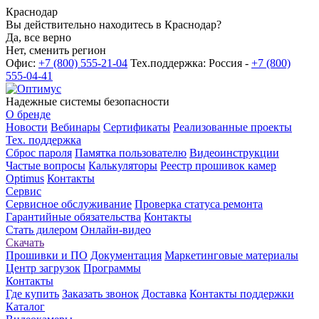
Краснодар
Вы действительно находитесь в Краснодар?
Да, все верно
Нет, сменить регион
Офис:
+7 (800) 555-21-04
Тех.поддержка: Россия -
+7 (800)
555-04-41
Надежные системы безопасности
О бренде
Новости
Вебинары
Сертификаты
Реализованные проекты
Тех. поддержка
Сброс пароля
Памятка пользователю
Видеоинструкции
Частые вопросы
Калькуляторы
Реестр прошивок камер
Optimus
Контакты
Сервис
Сервисное обслуживание
Проверка статуса ремонта
Гарантийные обязательства
Контакты
Стать дилером
Онлайн-видео
Скачать
Прошивки и ПО
Документация
Маркетинговые материалы
Центр загрузок
Программы
Контакты
Где купить
Заказать звонок
Доставка
Контакты поддержки
Каталог