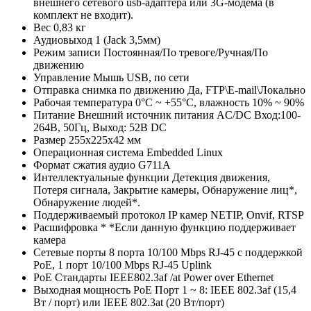
внешнего сетевого usb-адаптера или 3G-модема (в
комплект не входит).
Вес
0,83 кг
Аудиовыход
1 (Jack 3,5мм)
Режим записи
Постоянная/По тревоге/Ручная/По
движению
Управление
Мышь USB, по сети
Отправка снимка по движению
Да, FTP\E-mail\Локально
Рабочая температура
0°С ~ +55°С, влажность 10% ~ 90%
Питание
Внешний источник питания AC/DC Вход:100-
264В, 50Гц, Выход: 52В DC
Размер
255х225х42 мм
Операционная система
Embedded Linux
Формат сжатия аудио
G711A
Интеллектуальные функции
Детекция движения,
Потеря сигнала, Закрытие камеры, Обнаружение лиц*,
Обнаружение людей*.
Поддерживаемый протокол IP камер
NETIP, Onvif, RTSP
Расшифровка *
*Если данную функцию поддерживает
камера
Сетевые порты
8 порта 10/100 Mbps RJ-45 с поддержкой
PoE, 1 порт 10/100 Mbps RJ-45 Uplink
PoE Стандарты
IEEE802.3af /at Power over Ethernet
Выходная мощность PoE
Порт 1 ~ 8: IEEE 802.3af (15,4
Вт / порт) или IEEE 802.3at (20 Вт/порт)