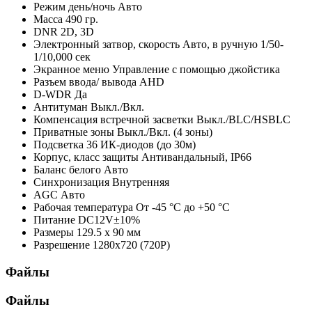
Режим день/ночь
Авто
Масса
490 гр.
DNR
2D, 3D
Электронный затвор, скорость
Авто, в ручную 1/50-
1/10,000 сек
Экранное меню
Управление с помощью джойстика
Разъем ввода/ вывода
AHD
D-WDR
Да
Антитуман
Выкл./Вкл.
Компенсация встречной засветки
Выкл./BLC/HSBLC
Приватные зоны
Выкл./Вкл. (4 зоны)
Подсветка
36 ИК-диодов (до 30м)
Корпус, класс защиты
Антивандальный, IP66
Баланс белого
Авто
Синхронизация
Внутренняя
AGC
Авто
Рабочая температура
От -45 °С до +50 °С
Питание
DC12V±10%
Размеры
129.5 х 90 мм
Разрешение
1280х720 (720P)
Файлы
Файлы