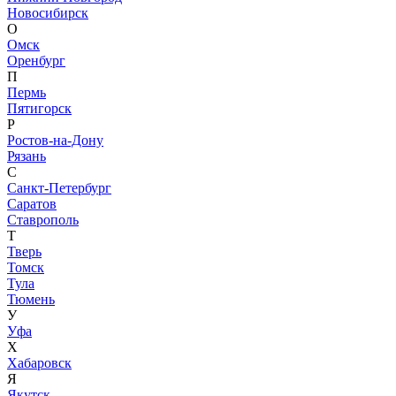
Новосибирск
О
Омск
Оренбург
П
Пермь
Пятигорск
Р
Ростов-на-Дону
Рязань
С
Санкт-Петербург
Саратов
Ставрополь
Т
Тверь
Томск
Тула
Тюмень
У
Уфа
Х
Хабаровск
Я
Якутск