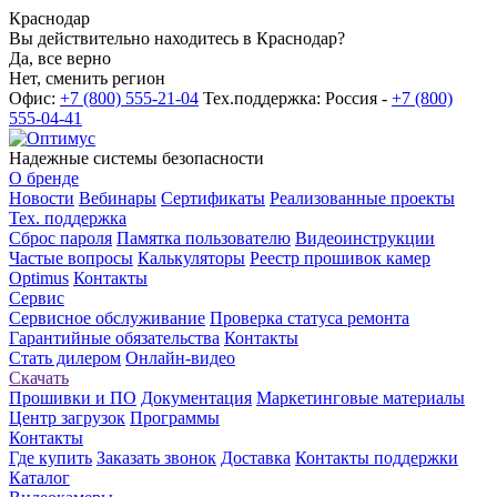
Краснодар
Вы действительно находитесь в Краснодар?
Да, все верно
Нет, сменить регион
Офис:
+7 (800) 555-21-04
Тех.поддержка: Россия -
+7 (800)
555-04-41
Надежные системы безопасности
О бренде
Новости
Вебинары
Сертификаты
Реализованные проекты
Тех. поддержка
Сброс пароля
Памятка пользователю
Видеоинструкции
Частые вопросы
Калькуляторы
Реестр прошивок камер
Optimus
Контакты
Сервис
Сервисное обслуживание
Проверка статуса ремонта
Гарантийные обязательства
Контакты
Стать дилером
Онлайн-видео
Скачать
Прошивки и ПО
Документация
Маркетинговые материалы
Центр загрузок
Программы
Контакты
Где купить
Заказать звонок
Доставка
Контакты поддержки
Каталог