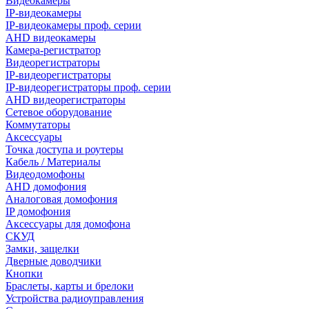
Видеокамеры
IP-видеокамеры
IP-видеокамеры проф. серии
AHD видеокамеры
Камера-регистратор
Видеорегистраторы
IP-видеорегистраторы
IP-видеорегистраторы проф. серии
AHD видеорегистраторы
Сетевое оборудование
Коммутаторы
Аксессуары
Точка доступа и роутеры
Кабель / Материалы
Видеодомофоны
AHD домофония
Аналоговая домофония
IP домофония
Аксессуары для домофона
СКУД
Замки, защелки
Дверные доводчики
Кнопки
Браслеты, карты и брелоки
Устройства радиоуправления