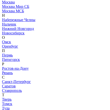
Москва
Москва Мир СБ
Москва МСБ
Н
Набережные Челны
Нальчик
Нижний Новгород
Новосибирск
О
Омск
Оренбург
П
Пермь
Пятигорск
Р
Ростов-на-Дону
Рязань
С
Санкт-Петербург
Саратов
Ставрополь
Т
Тверь
Томск
Тула