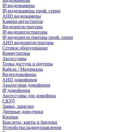
Видеокамеры
IP-видеокамеры
IP-видеокамеры проф. серии
AHD видеокамеры
Камера-регистратор
Видеорегистраторы
IP-видеорегистраторы
IP-видеорегистраторы проф. серии
AHD видеорегистраторы
Сетевое оборудование
Коммутаторы
Аксессуары
Точка доступа и роутеры
Кабель / Материалы
Видеодомофоны
AHD домофония
Аналоговая домофония
IP домофония
Аксессуары для домофона
СКУД
Замки, защелки
Дверные доводчики
Кнопки
Браслеты, карты и брелоки
Устройства радиоуправления