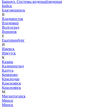
Барнаул. Системы видеонаблюдения
Бийск
Благовещенск
В
Владивосток
Владимир
Волгоград
Воронеж
Е
Екатеринбург
И
Ижевск
Иркутск
К
Казань
Калининград
Калуга
Кемерово
Краснодар
Красноярск
Красноярск
М
Магнитогорск
Минск
Минск