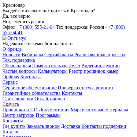
Краснодар
Вы действительно находитесь в Краснодар?
Да, все верно
Нет, сменить регион
Офис:
+7 (800) 555-21-04
Тех.поддержка: Россия -
+7 (800)
555-04-41
Надежные системы безопасности
О бренде
Новости
Вебинары
Сертификаты
Реализованные проекты
Тех. поддержка
Сброс пароля
Памятка пользователю
Видеоинструкции
Частые вопросы
Калькуляторы
Реестр прошивок камер
Optimus
Контакты
Сервис
Сервисное обслуживание
Проверка статуса ремонта
Гарантийные обязательства
Контакты
Стать дилером
Онлайн-видео
Скачать
Прошивки и ПО
Документация
Маркетинговые материалы
Центр загрузок
Программы
Контакты
Где купить
Заказать звонок
Доставка
Контакты поддержки
Каталог