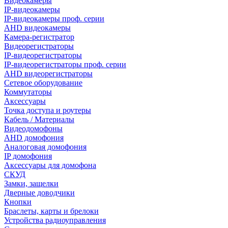
Видеокамеры
IP-видеокамеры
IP-видеокамеры проф. серии
AHD видеокамеры
Камера-регистратор
Видеорегистраторы
IP-видеорегистраторы
IP-видеорегистраторы проф. серии
AHD видеорегистраторы
Сетевое оборудование
Коммутаторы
Аксессуары
Точка доступа и роутеры
Кабель / Материалы
Видеодомофоны
AHD домофония
Аналоговая домофония
IP домофония
Аксессуары для домофона
СКУД
Замки, защелки
Дверные доводчики
Кнопки
Браслеты, карты и брелоки
Устройства радиоуправления