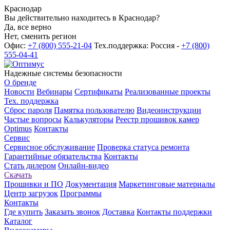
Краснодар
Вы действительно находитесь в Краснодар?
Да, все верно
Нет, сменить регион
Офис:
+7 (800) 555-21-04
Тех.поддержка: Россия -
+7 (800)
555-04-41
Надежные системы безопасности
О бренде
Новости
Вебинары
Сертификаты
Реализованные проекты
Тех. поддержка
Сброс пароля
Памятка пользователю
Видеоинструкции
Частые вопросы
Калькуляторы
Реестр прошивок камер
Optimus
Контакты
Сервис
Сервисное обслуживание
Проверка статуса ремонта
Гарантийные обязательства
Контакты
Стать дилером
Онлайн-видео
Скачать
Прошивки и ПО
Документация
Маркетинговые материалы
Центр загрузок
Программы
Контакты
Где купить
Заказать звонок
Доставка
Контакты поддержки
Каталог