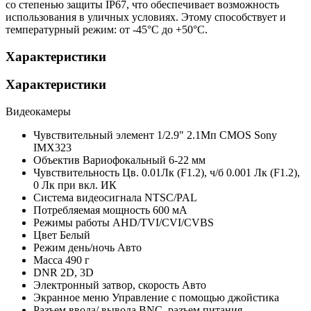
со степенью защиты IP67, что обеспечивает возможность
использования в уличных условиях. Этому способствует и
температурный режим: от -45°С до +50°С.
Характеристики
Характеристики
Видеокамеры
Чувствительный элемент
1/2.9" 2.1Мп CMOS Sony
IMX323
Объектив
Вариофокальный 6-22 мм
Чувствительность
Цв. 0.01Лк (F1.2), ч/б 0.001 Лк (F1.2),
0 Лк при вкл. ИК
Система видеосигнала
NTSC/PAL
Потребляемая мощность
600 мА
Режимы работы
AHD/TVI/CVI/CVBS
Цвет
Белый
Режим день/ночь
Авто
Масса
490 г
DNR
2D, 3D
Электронный затвор, скорость
Авто
Экранное меню
Управление с помощью джойстика
Разъем ввода/ вывода
BNC, разъем питания