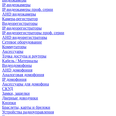
Видеокамеры
IP-видеокамеры
IP-видеокамеры проф. серии
AHD видеокамеры
Камера-регистратор
Видеорегистраторы
IP-видеорегистраторы
IP-видеорегистраторы проф. серии
AHD видеорегистраторы
Сетевое оборудование
Коммутаторы
Аксессуары
Точка доступа и роутеры
Кабель / Материалы
Видеодомофоны
AHD домофония
Аналоговая домофония
IP домофония
Аксессуары для домофона
СКУД
Замки, защелки
Дверные доводчики
Кнопки
Браслеты, карты и брелоки
Устройства радиоуправления