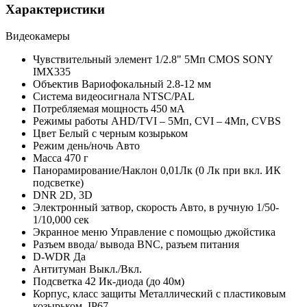
Характеристики
Видеокамеры
Чувствительный элемент
1/2.8" 5Мп CMOS SONY
IMX335
Объектив
Вариофокальный 2.8-12 мм
Система видеосигнала
NTSC/PAL
Потребляемая мощность
450 мА
Режимы работы
AHD/TVI – 5Мп, CVI – 4Мп, CVBS
Цвет
Белый с черным козырьком
Режим день/ночь
Авто
Масса
470 г
Панорамирование/Наклон
0,01Лк (0 Лк при вкл. ИК
подсветке)
DNR
2D, 3D
Электронный затвор, скорость
Авто, в ручную 1/50-
1/10,000 сек
Экранное меню
Управление с помощью джойстика
Разъем ввода/ вывода
BNC, разъем питания
D-WDR
Да
Антитуман
Выкл./Вкл.
Подсветка
42 Ик-диода (до 40м)
Корпус, класс защиты
Металлический с пластиковым
козырьком, IP67