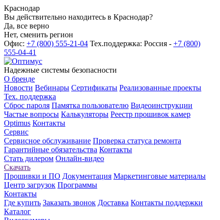
Краснодар
Вы действительно находитесь в Краснодар?
Да, все верно
Нет, сменить регион
Офис:
+7 (800) 555-21-04
Тех.поддержка: Россия -
+7 (800)
555-04-41
Надежные системы безопасности
О бренде
Новости
Вебинары
Сертификаты
Реализованные проекты
Тех. поддержка
Сброс пароля
Памятка пользователю
Видеоинструкции
Частые вопросы
Калькуляторы
Реестр прошивок камер
Optimus
Контакты
Сервис
Сервисное обслуживание
Проверка статуса ремонта
Гарантийные обязательства
Контакты
Стать дилером
Онлайн-видео
Скачать
Прошивки и ПО
Документация
Маркетинговые материалы
Центр загрузок
Программы
Контакты
Где купить
Заказать звонок
Доставка
Контакты поддержки
Каталог